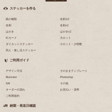
ステッカーを作る
紙の種類
名刺1/2
名刺
名刺x2
はがき
はがきx2
ICカード
大ロット
ダイカットステッカー
小ロット・少部数
同人・推し活ステッカー
ご利用ガイド
デザイン方法
そのままテンプレート
Illustrator
Photoshop
SAI
その他
オーダーの流れ
お支払い・送料
ご利用規約
納期・発送日確認