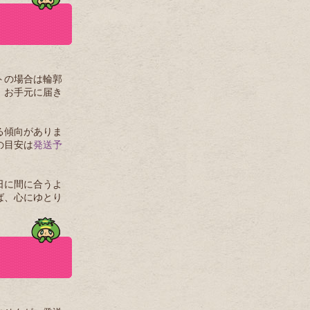
トの場合は輪郭
、お手元に届き
る傾向がありま
の目安は
発送予
日に間に合うよ
ば、心にゆとり