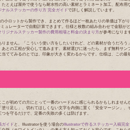
。たとえば屋外で使うなら耐水性の高い素材とラミネート加工、配布用
ジナルステッカーの作り方 完全ガイド
で詳しく解説しています。
rは50枚の小ロットから製作でき、まとめて作るほど一枚あたりの単価は下が
シミュレーターで自動計算できます。仕様と枚数の組み合わせで金額が
オリジナルステッカー製作の費用相場と料金の決まり方
が参考になりま
ありません。「こういう使い方をしたいけれど、どの素材が合うだろう
、あとの工程が安心して進みます。素材選びに迷ったら、まず無料サン
に当ててみるのとでは、印象が大きく変わるからです。仕様は、この最
ここが初めての方にとって一番のハードルに感じられるかもしれません
「塗り足し」、切れてほしくない文字を内側に置く「安全マージン」、
三つを守るだけで、定番の失敗の多くは防げます。
稿ガイド
と、Illustratorを使う場合の
Illustratorで作るステッカー入稿
「白版（ホワイトインク）」の考え方も知っておくと安心です。これら