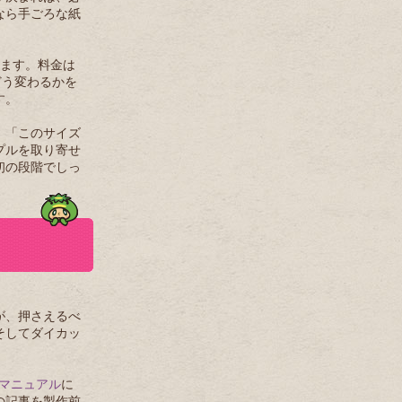
なら手ごろな紙
ります。料金は
どう変わるかを
す。
」「このサイズ
プルを取り寄せ
初の段階でしっ
が、押さえるべ
そしてダイカッ
完全マニュアル
に
の記事を製作前