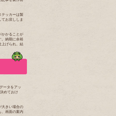
ステッカーは製
してお戻ししま
がかかることが
す。納期に余裕
仕上げられ、結
ンデータをアッ
り決めておけ
が大きい場合の
も、画面の案内