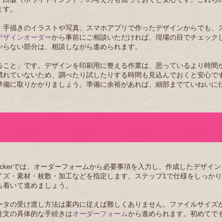
ます。
。手描きのイラストや写真、スマホアプリで作ったデザインからでも、
デザインオーダー
から事前にご相談いただければ、現場の目でチェック
からない部分は、相談しながら進められます。
ること」です。デザインを印刷用に整える作業は、思っているより時間
慣れていないため、調べたり試したりする時間も見込んでおくと安心で
準備に取りかかりましょう。準備に余裕があれば、細部までていねいに
tickerでは、オーダーフォームから必要事項を入力し、作成したデザイ
イズ・素材・枚数・加工などを指定します。ステップ1で仕様をしっか
ち着いて進めましょう。
ータの受け渡し方法は案内に従えば難しくありません。ファイルサイズ
注文の具体的な手続きは
オーダーフォーム
から進められます。初めてで