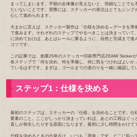
まってしまいます。手順の全体像が見えないと、些細なことでも
たいないことです。実際には、ステッカーの発注はとてもシンプ
心して進められます。
大まかに言えば、ステッカー製作は「仕様を決める→データを準
で進みます。それぞれのステップでやるべきことは決まっていて
に決めておけば、あとはレールに乗るように、自然と完成まで進
コツです。
この記事では、創業25年のステッカー印刷専門店ZEAMI Sti
各ステップで「何を決め、何を準備し、何に気をつければよいか
ているはずです。まずは、ゴールまでの道のりを一緒に確認して
ステップ1：仕様を決める
最初のステップは、ステッカーの「仕様」を決めることです。仕
要素のこと。ここがしっかり決まっていれば、あとの工程はぐっ
直しが発生したりする原因になります。最初に少し時間をかけて
仕様を決めるときの出発点は、いつも「用途」です。どこに貼っ