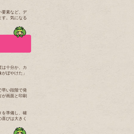
い要素など、デ
ます。気になる
度は十分か、カ
像がぼやけた」
で早い段階で発
方が画面と印刷
タを準備し、確
の喜びは大きく