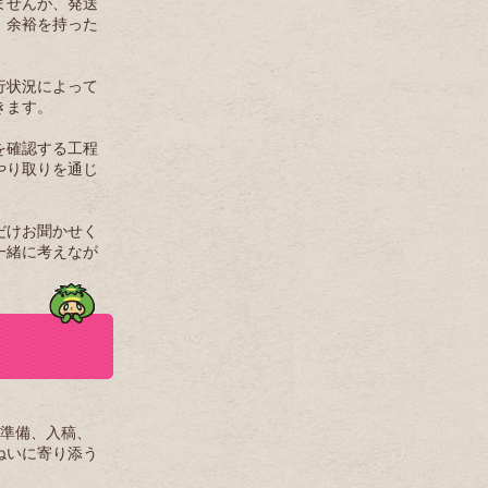
ませんが、発送
。余裕を持った
行状況によって
きます。
を確認する工程
やり取りを通じ
だけお聞かせく
一緒に考えなが
タ準備、入稿、
ねいに寄り添う