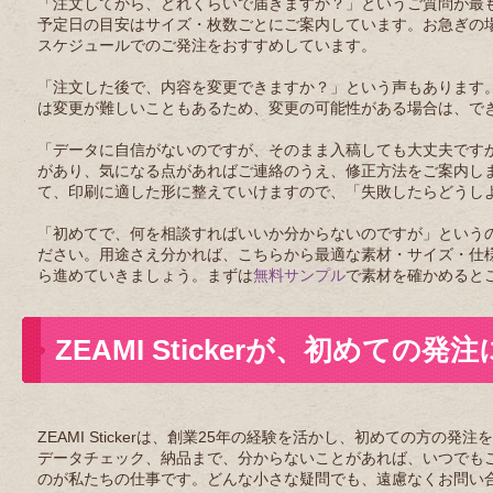
「注文してから、どれくらいで届きますか？」というご質問が最
予定日の目安はサイズ・枚数ごとにご案内しています。お急ぎの
スケジュールでのご発注をおすすめしています。
「注文した後で、内容を変更できますか？」という声もあります
は変更が難しいこともあるため、変更の可能性がある場合は、で
「データに自信がないのですが、そのまま入稿しても大丈夫です
があり、気になる点があればご連絡のうえ、修正方法をご案内し
て、印刷に適した形に整えていけますので、「失敗したらどうし
「初めてで、何を相談すればいいか分からないのですが」という
ださい。用途さえ分かれば、こちらから最適な素材・サイズ・仕
ら進めていきましょう。まずは
無料サンプル
で素材を確かめると
ZEAMI Stickerが、初めての
ZEAMI Stickerは、創業25年の経験を活かし、初めての
データチェック、納品まで、分からないことがあれば、いつでも
のが私たちの仕事です。どんな小さな疑問でも、遠慮なくお問い