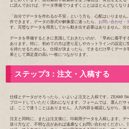
に読んでおけば、データ準備でつまずくことはほとんどなくなり
「自分でデータを作れるか不安」という方も、心配はいりません
作できます。データの形式や解像度に迷ったら、
お問い合わせ・
す。完璧なデータを用意してから動き出す必要はありません。分
データを準備するときに意識しておきたいのが、「早めに着手す
あります。特に、初めての方は塗り足しやカットラインの設定に
を持たせるためにも、仕様が決まったら、できるだけ早くデータ
果として満足度の高い一枚につながります。
ステップ3：注文・入稿する
仕様とデータがそろったら、いよいよ注文と入稿です。ZEAMI S
プロードしていただく流れになります。フォームでは、選んだサ
ば、ここで迷うことはありません。入力内容を確認しながら、落
注文と同時に、または注文後に、印刷用データを入稿します。デ
送り方など、不明な点があれば遠慮なくお問い合わせください。