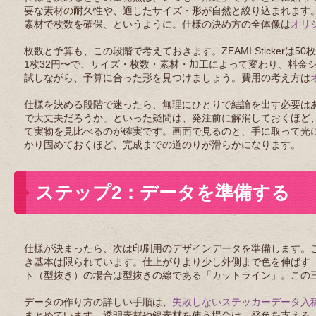
要な素材の耐久性や、適したサイズ・形が自然と絞り込まれます
素材で枚数を確保、というように。仕様の決め方の全体像は
オリ
枚数と予算も、この段階で考えておきます。ZEAMI Sticke
1枚32円〜で、サイズ・枚数・素材・加工によって変わり、料金
試しながら、予算に合った形を見つけましょう。費用の考え方は
仕様を決める段階で迷ったら、無理にひとりで結論を出す必要は
で大丈夫だろうか」といった疑問は、発注前に解消しておくほど
て実物を見比べるのが確実です。画面で見るのと、手に取って光
かり固めておくほど、完成までの道のりが滑らかになります。
ステップ2：データを準備する
仕様が決まったら、次は印刷用のデザインデータを準備します。
き基本は限られています。仕上がりより少し外側まで色を伸ばす
ト（型抜き）の場合は型抜きの線である「カットライン」。この
データの作り方の詳しい手順は、
失敗しないステッカーデータ入
まとめています。透明素材や銀素材を使う場合は、発色を支える