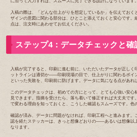
に沿って入力すれば、スムーズに完了できる設計になっています
入稿の際は、「どんな仕上がりを想定しているか」を伝えておく
ザインの意図に関わる部分は、ひとこと添えておくと安心です。
点は、注文時にあわせてお伝えください。
ステップ4：データチェックと確
入稿が完了すると、印刷に進む前に、いただいたデータが正しく
ットラインは適切か——印刷現場の目で、仕上がりに関わるポイ
といった失敗を、印刷前に防げます。データに気になる点があれ
このデータチェックは、初めての方にとって、とても心強い安心
見できます。指摘を受けたら、落ち着いて修正すれば大丈夫です
で変わる理由を知っておくと、こうした確認もスムーズです。色
確認が済み、データに問題がなければ、印刷工程へと進みます。
認を経たステッカーは、きっと想像どおりの——あるいは想像以
なります。