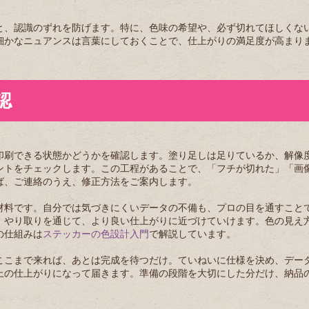
。
と、認識のずれを防げます。特に、色味の希望や、必ず切れてほしくな
細かなニュアンスは言葉にしておくことで、仕上がりの満足度が高まり
認
印刷できる状態かどうかを確認します。塗り足しは足りているか、解像
ントをチェックします。この工程があることで、「フチが切れた」「画
ば、ご連絡のうえ、修正方法をご案内します。
材料です。自分では気づきにくいデータの不備も、プロの目を通すこと
。やり取りを通じて、より良い仕上がりに近づけていけます。色の見え
の仕組みは
ステッカーの色設計入門
で解説しています。
ここまで来れば、あとは完成を待つだけ。ていねいに仕様を決め、デー
上の仕上がりになって届きます。準備の段階を大切にした分だけ、納品