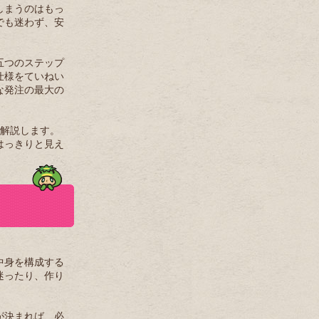
しまうのはもっ
でも迷わず、安
五つのステップ
仕様をていねい
な発注の最大の
く解説します。
はっきりと見え
中身を構成する
迷ったり、作り
が決まれば、必