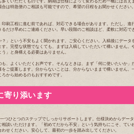
も多くいただくものです。納期は仕様によって変わるため一概には言え
場合は特急便のご相談も可能ですので、希望の日程をお聞かせください
。印刷工程に進む前であれば、対応できる場合があります。ただし、進
きるだけ早めにご連絡ください。早い段階のご相談ほど、柔軟に対応で
か？」という不安もよく聞かれます。ご安心ください。入稿後にデータ
ます。完璧な状態でなくても、まずは入稿していただいて構いません。
よう」と身構える必要はありません。
のも、よくいただくお声です。そんなときは、まず「何に使いたいか」
様をご提案します。分からないことは、分からないままで構いません。
ころから始めるのもおすすめです。
発注に寄り添います
方の発注を一つひとつのステップでしっかりサポートします。仕様決めからデー
ご相談いただけます。「初めてだから不安」という気持ちにこそ、てい
合わせください。安心して、最初の一歩を踏み出してください。