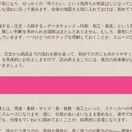
不安になり、せっかくの「作りたい」という気持ちが先延ばしになって
ルな流れに沿って進みます。全体の地図さえ頭に入れておけば、初めて
備する→注文・入稿する→データチェック→印刷・加工・発送」という
、難しい判断を求められる場面はほとんどありません。むしろ、最初に
んでいきます。一つひとつのステップを理解しておくことが、スムーズ
ckerが、注文から納品までの流れを順を追って、初めての方にも分かりやす
」を具体的にお伝えしますので、読み終えるころには、発注の全体像が
いきましょう。
様とは、用途・素材・サイズ・形・枚数・加工といった、ステッカーの
とスムーズになります。逆に、仕様があいまいなまま進めると、途中で
でも、仕様をていねいに固めておくことが、結果的に近道になります。
て、誰がどう使うのか。室内か屋外か、長く使うのか配るのか——用途