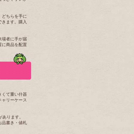
、どちらを手に
できます。購入
来場者に手が届
置に商品を配置
きくて重い什器
キャリーケース
があります。
お品書き・値札