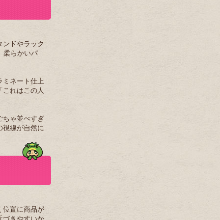
タンドやラック
。柔らかいパ
ラミネート仕上
「これはこの人
。
ごちゃ並べすぎ
の視線が自然に
く位置に商品が
近づきやすいか