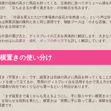
場者の目線の高さに商品を持ってくる、立体的に並べてボリューム感を
夫が、「立ち止まるか通り過ぎるか」の分岐点を生みます。
んからの話で、「什器を変えただけで来場者の反応が全然違った」という声は
れは商業店舗の陳列と全く同じ原理です。物販ブースは「小さな店舗」
値がある領域です。
る什器の選び方と、ディスプレイの工夫を具体的に解説します。大きな
合わせは
お品書き・値札・ポップの作り方
でも詳しく解説しています。
横置きの使い分け
置き（平置き）か」です。縦置きは目線の高さに商品を持ってくること
タンドを使って立てるか、専用のディスプレイ台を活用するかで見え方が
来場者が自分でめくりながら選べるという利点があります。
。「まず縦置きで遠くからも見えるようにし、手に取りやすい横置きエ
」を知らせる役割を果たし、横置きは「実際に手に取って選ぶ」体験を
重要です。