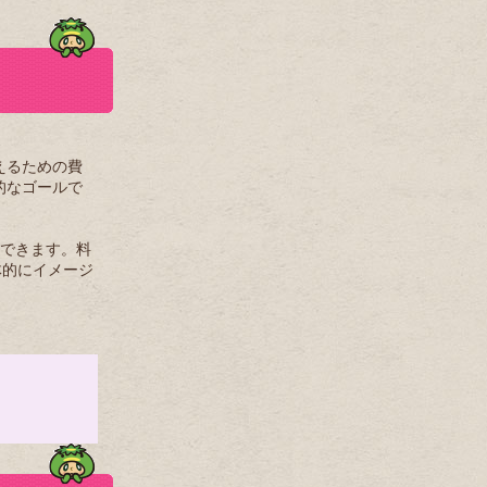
えるための費
的なゴールで
作できます。料
体的にイメージ