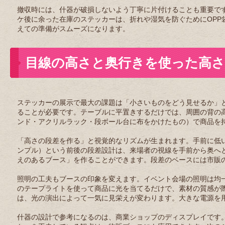
撤収時には、什器が破損しないよう丁寧に片付けることも重要で
ケ後に余った在庫のステッカーは、折れや湿気を防ぐためにOP
えての準備がスムーズになります。
目線の高さと奥行きを使った高さ
ステッカーの展示で最大の課題は「小さいものをどう見せるか」
ることが必要です。テーブルに平置きするだけでは、周囲の背の
ンド・アクリルラック・段ボール台に布をかけたもの）で商品を
「高さの段差を作る」と視覚的なリズムが生まれます。手前に低
ンプル）という前後の段差設計は、来場者の視線を手前から奥へ
えのあるブース」を作ることができます。段差のベースには市販
照明の工夫もブースの印象を変えます。イベント会場の照明は均一
のテープライトを使って商品に光を当てるだけで、素材の質感が
は、光の演出によって一気に見栄えが変わります。大きな電源を
什器の設計で参考になるのは、商業ショップのディスプレイです