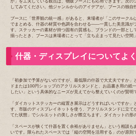
か」を工夫している観点は、物販ブースにも応用できます。次の
してみてください。他ジャンルからのアイデアが、ブースの独自
ブースに「世界観の統一感」があると、来場者が「このサークル
でまとめる、什器の材質や色調を合わせる——一貫した美意識が
す。ステッカーの素材が持つ固有の質感も、ブランドの一部とし
揃ったとき、ブースは来場者にとって「立ち止まって見たい空間
什器・ディスプレイについてよ
「初参加で予算がないのですが、最低限の什器で大丈夫ですか」
ドまたは100円ショップのアクリルスタンドと、お品書き用の紙
したい」という具体的なニーズが見えてから整えていくのが賢明
「ダイカットステッカーの縦置き展示はどうすればいいですか」
す、市販のディスプレイネットを使う、アクリルスタンドに立て
てた状態」でシルエットの美しさが際立ちます。ダイカットの形
「スペースが狭くて什器を置く余裕がありません」という相談も
いです。限られたスペースでは「縦の空間を活用する」のが原則