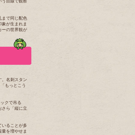
いう目線で観察
札まで同じ配色
印象が生まれま
カーの世界観が
す。名刺スタン
、「もっとこう
フックで吊る
おさら「縦に立
ていることが多
報量を増やせま