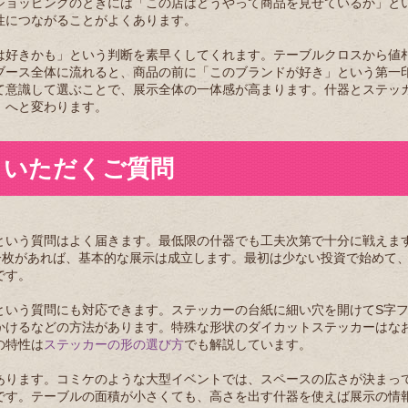
ショッピングのときには「この店はどうやって商品を見せているか」と
性につながることがよくあります。
は好きかも」という判断を素早くしてくれます。テーブルクロスから値
ブース全体に流れると、商品の前に「このブランドが好き」という第一
て意識して選ぶことで、展示全体の一体感が高まります。什器とステッ
」へと変わります。
くいただくご質問
という質問はよく届きます。最低限の什器でも工夫次第で十分に戦えま
一枚があれば、基本的な展示は成立します。最初は少ない投資で始めて
です。
という質問にも対応できます。ステッカーの台紙に細い穴を開けてS字
かけるなどの方法があります。特殊な形状のダイカットステッカーはな
の特性は
ステッカーの形の選び方
でも解説しています。
あります。コミケのような大型イベントでは、スペースの広さが決まっ
です。テーブルの面積が小さくても、高さを出す什器を使えば展示の情