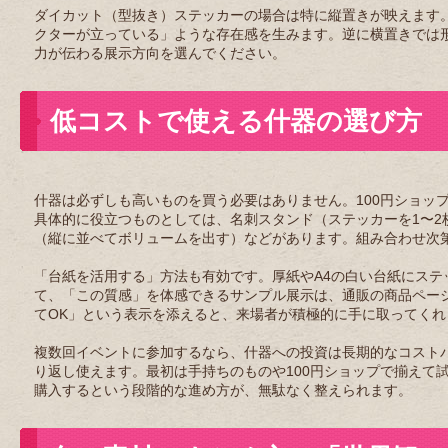
ダイカット（型抜き）ステッカーの場合は特に縦置きが映えます
クターが立っている」ような存在感を生みます。逆に横置きでは
力が伝わる展示方向を選んでください。
低コストで使える什器の選び方
什器は必ずしも高いものを買う必要はありません。100円ショッ
具体的に役立つものとしては、名刺スタンド（ステッカーを1〜2
（縦に並べてボリュームを出す）などがあります。組み合わせ次
「台紙を活用する」方法も有効です。厚紙やA4の白い台紙にス
て、「この質感」を体感できるサンプル展示は、通販の商品ペー
てOK」という表示を添えると、来場者が積極的に手に取ってくれ
複数回イベントに参加するなら、什器への投資は長期的なコスト
り返し使えます。最初は手持ちのものや100円ショップで揃えて
購入するという段階的な進め方が、無駄なく整えられます。