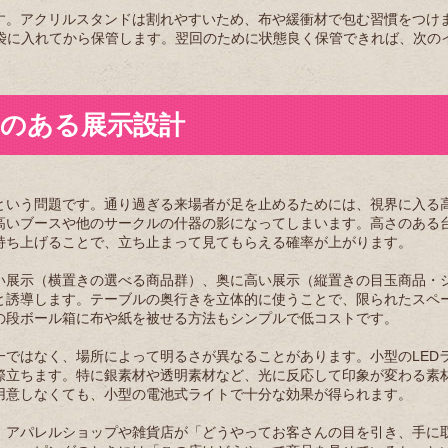
す。アクリルスタンドは割れやすいため、布や緩衝材で包む習慣をつけ
P袋に入れてから保管します。翌回のために状態良く保管できれば、次の
のある展示設計
という問題です。通り過ぎる来場者が足を止めるためには、視界に入る
高いブースや他のサークルの什器の影になってしまいます。高さのある
持ち上げることで、立ち止まって見てもらえる確率が上がります。
い展示（横置きの選べる商品群）、奥に高い展示（縦置きの目玉商品・
と誘導します。テーブルの奥行きを立体的に使うことで、限られたスペ
の段ボール箱に布や紙を被せる方法もシンプルで低コストです。
ではなく、場所によって明るさが異なることがあります。小型のLED
際立ちます。特に銀素材や透明素材など、光に反応して印象が変わる素
用意しなくても、小型の電池式ライトで十分な効果が得られます。
。アパレルショップや雑貨店が「どうやってお客さんの目を引き、手に