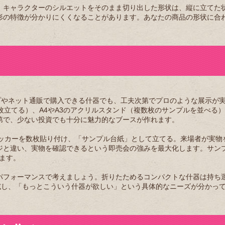
。キャラクターのシルエットをそのまま切り出した形状は、縦に立てた
形の特徴が分かりにくくなることがあります。あなたの商品の形状に合
プやネット通販で購入できる什器でも、工夫次第でプロのような展示が
枚立てる）、A4やA3のアクリルスタンド（複数枚のサンプルを並べる
第で、少ない投資でも十分に魅力的なブースが作れます。
テッカーを数枚貼り付け、「サンプル台紙」として立てる。来場者が実物
ジと違い、実物を確認できるという即売会の強みを最大化します。サン
ます。
パフォーマンスで考えましょう。折りたためるコンパクトな什器は持ち
試し、「もっとこういう什器が欲しい」という具体的なニーズが分かっ