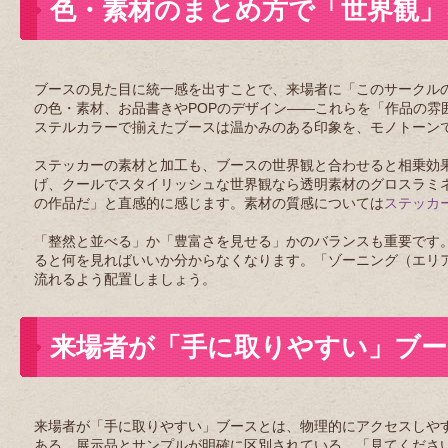
色・素材のまとめ方で「世界観」
ブースの見た目に統一感を出すことで、来場者に「このサークル
の色・素材、お品書きやPOPのデザイン——これらを「作品の
ステルカラーで揃えたブースは温かみのある印象を、モノトーン
ステッカーの素材と加工も、ブースの世界観と合わせると相乗効
げ、クールでスタイリッシュな世界観なら透明素材のグロスラミ
の作品だ」と直感的に感じます。素材の質感については
ステッカ
「整然と並べる」か「豊富さを見せる」かのバランスも重要です
ると何を見ればいいか分からなくなります。「ゾーニング（エリ
流れるよう配置しましょう。
来場者が「手に取りやすい」ブー
来場者が「手に取りやすい」ブースとは、物理的にアクセスしや
ある、展示品とサンプルが明確に区別されている、「見てくださ