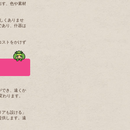
出す、色や素材
珍しくありませ
であり、什器は
コストをかけず
ができ、遠くか
変わります。
リアも設ける」
提供します。遠