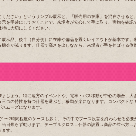
てください」というサンプル展示と、「販売用の在庫」を混在させると
表示を明確にしておくことで、来場者が安心して手に取り、実物を確認
は特に大切にしてください。
に展示品、後半（自分側）に在庫や備品を置くレイアウトが基本です。
う機会が減ります。什器で高さを出しながら、来場者が手を伸ばせる位
びましょう。特に遠方のイベントや、電車・バス移動が中心の場合、大
う三つの特性を持つ什器を選ぶと、移動が楽になります。コンパクトな
がスムーズになります。
で1〜2時間程度のケースも多く、その中でブース設営を終わらせる必要
、当日焦らず動けます。テーブルクロス→什器の設置→商品の並べ方→
きます。