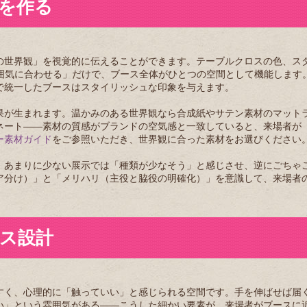
を作る
の世界観」を視覚的に伝えることができます。テーブルクロスの色、ス
雰囲気に合わせる」だけで、ブース全体がひとつの空間として機能します
で統一したブースはスタイリッシュな印象を与えます。
果が生まれます。温かみのある世界観なら合成紙やサテン素材のマット
ネート——素材の質感がブランドの空気感と一致していると、来場者が
ー素材ガイド
をご参照いただき、世界観に合った素材をお選びください
。あまりに少ない展示では「種類が少なそう」と感じさせ、逆にごちゃ
ア分け）」と「メリハリ（主役と脇役の明確化）」を意識して、来場者
ス設計
すく、心理的に「触っていい」と感じられる空間です。手を伸ばせば届
い」という雰囲気がある——こうした細かい要素が、来場者がブースに