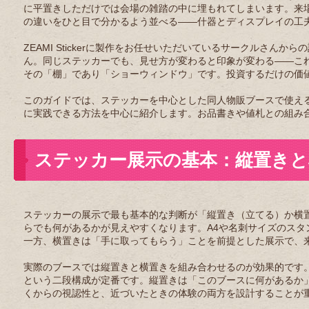
に平置きしただけでは会場の雑踏の中に埋もれてしまいます。来
の違いをひと目で分かるよう並べる——什器とディスプレイの工
ZEAMI Stickerに製作をお任せいただいているサークルさ
ん。同じステッカーでも、見せ方が変わると印象が変わる——こ
その「棚」であり「ショーウィンドウ」です。投資するだけの価
このガイドでは、ステッカーを中心とした同人物販ブースで使え
に実践できる方法を中心に紹介します。お品書きや値札との組み
ステッカー展示の基本：縦置きと
ステッカーの展示で最も基本的な判断が「縦置き（立てる）か横
らでも何があるかが見えやすくなります。A4や名刺サイズのス
一方、横置きは「手に取ってもらう」ことを前提とした展示で、
実際のブースでは縦置きと横置きを組み合わせるのが効果的です
という二段構成が定番です。縦置きは「このブースに何があるか
くからの視認性と、近づいたときの体験の両方を設計することが