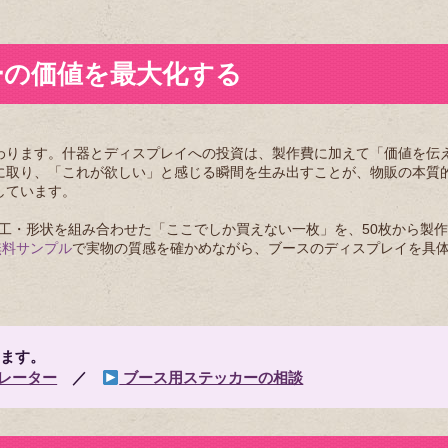
ーの価値を最大化する
わります。什器とディスプレイへの投資は、製作費に加えて「価値を伝
に取り、「これが欲しい」と感じる瞬間を生み出すことが、物販の本質
しています。
素材・加工・形状を組み合わせた「ここでしか買えない一枚」を、50枚から製
無料サンプル
で実物の質感を確かめながら、ブースのディスプレイを具
ます。
レーター
／
ブース用ステッカーの相談